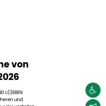
gitalwerkstätten
ne von
 2026
D L(i)EBEN
cheren und