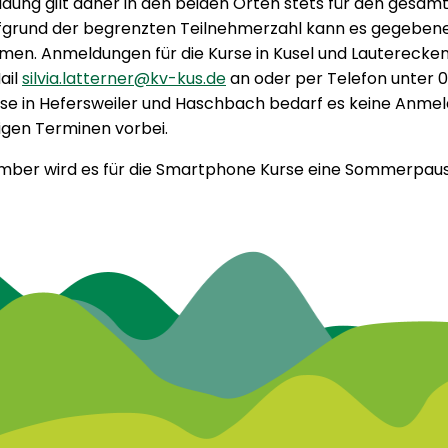
ldung gilt daher in den beiden Orten stets für den gesamt
fgrund der begrenzten Teilnehmerzahl kann es gegebenen
en. Anmeldungen für die Kurse in Kusel und Lauterecken 
ail
silvia.latterner@kv-kus.de
an oder per Telefon unter 0
urse in Hefersweiler und Haschbach bedarf es keine Anm
ligen Terminen vorbei.
mber wird es für die Smartphone Kurse eine Sommerpau