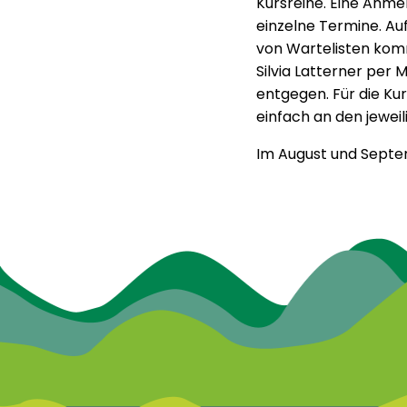
Kursreihe. Eine Anme
einzelne Termine. Au
von Wartelisten komm
Silvia Latterner per M
entgegen. Für die K
einfach an den jewei
Im August und Septe