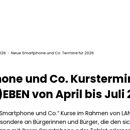
pp
Projekte für Dich
MITMACHEN
Digitallotsen
Di
)EBEN
Kontakt
Download
026
Neue Smartphone und Co. Termine für 2026
one und Co. Kurstermi
)EBEN von April bis Juli
 „Smartphone und Co.“ Kurse im Rahmen von LAN
esondere an Bürgerinnen und Bürger, die den si