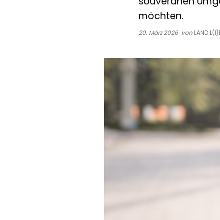
souveränen Umgan
möchten.
20. März 2026
von
LAND L(I