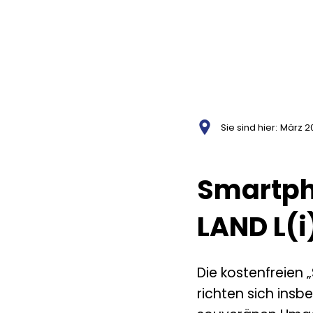
Aktuelles
A
Über LAND L(i
Sie sind hier:
März 2
Smartph
LAND L(i
Die kostenfreien
richten sich insb