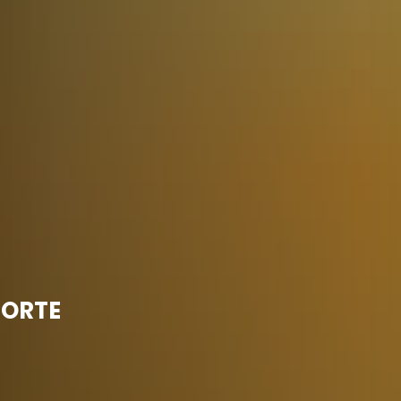
pp
Projekte für Dich
MITMACHEN
Digitallotsen
Di
)EBEN
Kontakt
Download
 ORTE