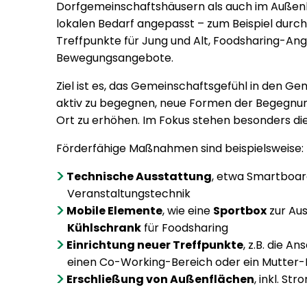
Dorfgemeinschaftshäusern als auch im Außenb
Orte
lokalen Bedarf angepasst – zum Beispiel durc
Treffpunkte für Jung und Alt, Foodsharing-Ang
Bewegungsangebote.
Ziel ist es, das Gemeinschaftsgefühl in den 
aktiv zu begegnen, neue Formen der Begegnung
Ort zu erhöhen. Im Fokus stehen besonders di
Förderfähige Maßnahmen sind beispielsweise:
Technische Ausstattung
, etwa Smartboard
Veranstaltungstechnik
Mobile Elemente
, wie eine
Sportbox
zur Aus
Kühlschrank
für Foodsharing
Einrichtung neuer Treffpunkte
, z.B. die A
einen Co-Working-Bereich oder ein Mutter-
Erschließung von Außenflächen
, inkl. S