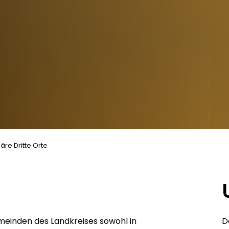
äre Dritte Orte
meinden des Landkreises sowohl in
D