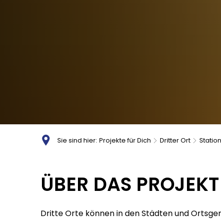
Sie sind hier:
Projekte für Dich
Dritter Ort
Station
Stationäre
ÜBER DAS PROJEKT
Dritte
Dritte Orte können in den Städten und Ortsge