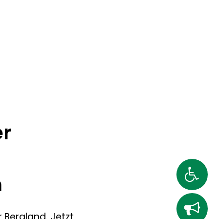
gitalwerkstätten
er
m
r Bergland. Jetzt