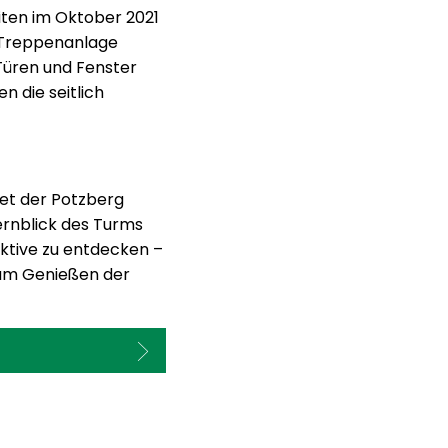
iten im Oktober 2021
e Treppenanlage
Türen und Fenster
 die seitlich
et der Potzberg
ernblick des Turms
ektive zu entdecken –
zum Genießen der