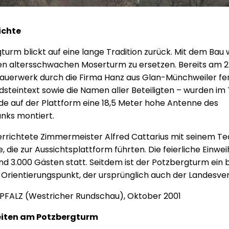
ichte
turm blickt auf eine lange Tradition zurück. Mit dem Bau
en altersschwachen Moserturm zu ersetzen. Bereits am 2
uerwerk durch die Firma Hanz aus Glan-Münchweiler fert
steintext sowie die Namen aller Beteiligten – wurden im
de auf der Plattform eine 18,5 Meter hohe Antenne des
nks montiert.
rrichtete Zimmermeister Alfred Cattarius mit seinem Te
 die zur Aussichtsplattform führten. Die feierliche Einw
rund 3.000 Gästen statt. Seitdem ist der Potzbergturm ein b
 Orientierungspunkt, der ursprünglich auch der Landesv
INPFALZ (Westricher Rundschau), Oktober 2001
eiten am Potzbergturm