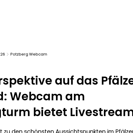
pp
Projekte für Dich
MITMACHEN
Digitallotsen
Di
)EBEN
Kontakt
Download
026
Potzberg Webcam
spektive auf das Pfälz
nd: Webcam am
gturm bietet Livestrea
t zu den schönsten Aussichtspunkten im Pfälze