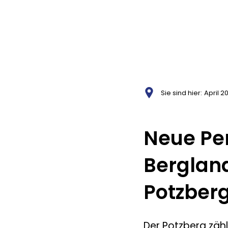
Aktuelles
A
Über LAND L(i
Sie sind hier:
April 2
Neue Per
Bergla
Potzber
Der Potzberg zähl