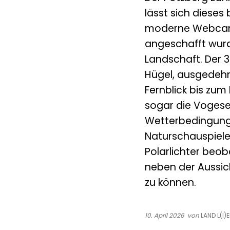
lässt sich diese
moderne Webcam 
angeschafft wurd
Landschaft. Der 3
Hügel, ausgedehnt
Fernblick bis zum
sogar die Vogese
Wetterbedingung
Naturschauspiel
Polarlichter beo
neben der Aussic
zu können.
10. April 2026
von
LAND L(I)