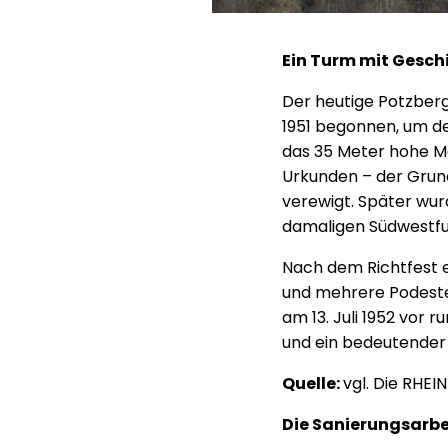
Ein Turm mit Gesch
Der heutige Potzberg
1951 begonnen, um d
das 35 Meter hohe Ma
Urkunden – der Grund
verewigt. Später wur
damaligen Südwestfu
Nach dem Richtfest e
und mehrere Podeste,
am 13. Juli 1952 vor 
und ein bedeutender
Quelle:
vgl. Die RHE
Die Sanierungsarb