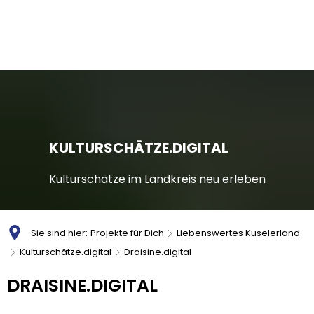
KULTURSCHÄTZE.DIGITAL
Kulturschätze im Landkreis neu erleben
Sie sind hier:
Projekte für Dich
Liebenswertes Kuselerland
Kulturschätze.digital
Draisine.digital
Draisine.digital
DRAISINE.DIGITAL