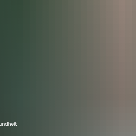
pp
Projekte für Dich
MITMACHEN
Digitallotsen
Di
)EBEN
Kontakt
Download
undheit