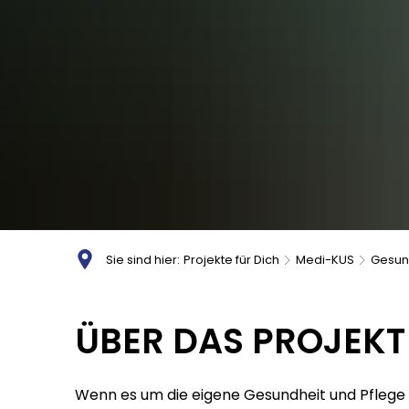
Sie sind hier:
Projekte für Dich
Medi-KUS
Gesund
Gesundheits-
ÜBER DAS PROJEKT
&
Wenn es um die eigene Gesundheit und Pflege 