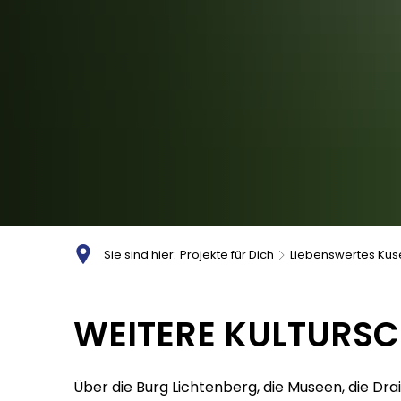
Sie sind hier:
Projekte für Dich
Liebenswertes Kus
Weitere
WEITERE KULTURS
Kulturschätze
Über die Burg Lichtenberg, die Museen, die Dra