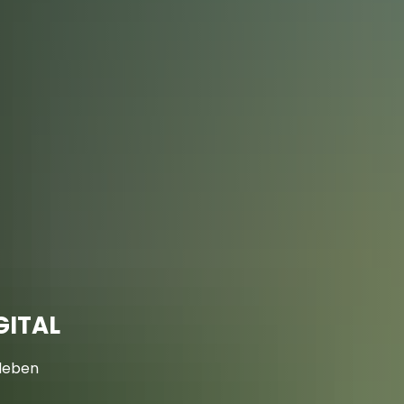
pp
Projekte für Dich
MITMACHEN
Digitallotsen
Di
)EBEN
Kontakt
Download
GITAL
rleben