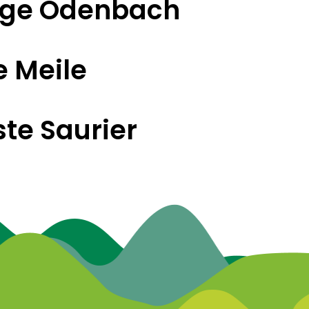
oge Odenbach
e Meile
te Saurier